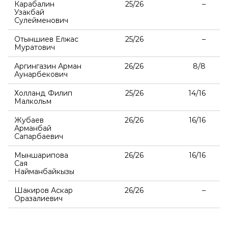
Карабалин
25/26
–
Узакбай
Сулейменович
Отыншиев Елжас
25/26
–
Муратович
Аргингазин Арман
26/26
8/8
Аунарбекович
Холланд Филип
25/26
14/16
Малкольм
Жубаев
26/26
16/16
Арманбай
Сапарбаевич
Мыншарипова
26/26
16/16
Сая
Найманбайкызы
Шакиров Аскар
26/26
–
Оразалиевич