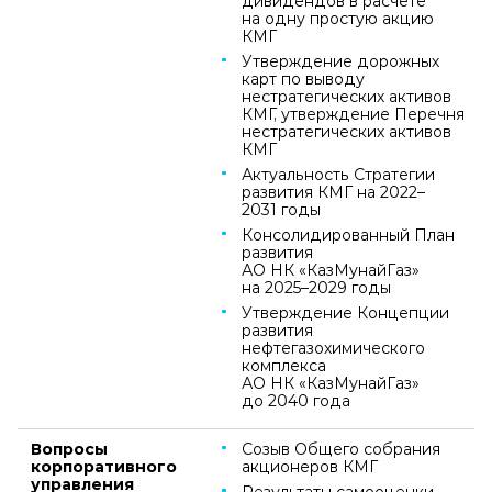
дивидендов в расчете
на одну простую акцию
КМГ
Утверждение дорожных
карт по выводу
нестратегических активов
КМГ, утверждение Перечня
нестратегических активов
КМГ
Актуальность Стратегии
развития КМГ на 2022–
2031 годы
Консолидированный План
развития
АО НК «КазМунайГаз»
на 2025–2029 годы
Утверждение Концепции
развития
нефтегазохимического
комплекса
АО НК «КазМунайГаз»
до 2040 года
Вопросы
Созыв Общего собрания
корпоративного
акционеров КМГ
управления
Результаты самооценки