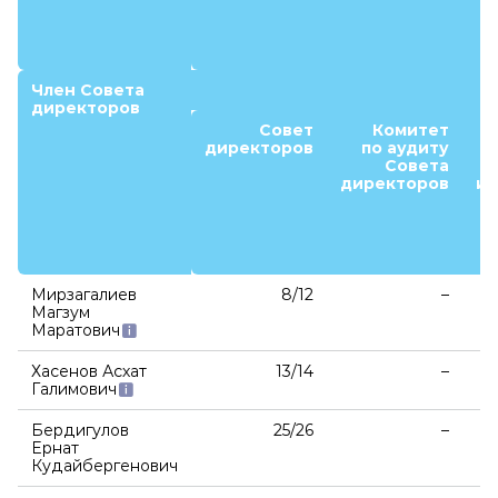
Член Совета
директоров
Совет
Комитет
директоров
по аудиту
Совета
директоров
и 
Мирзагалиев
8/12
–
Магзум
Маратович
Хасенов Асхат
13/14
–
Галимович
Бердигулов
25/26
–
Ернат
Кудайбергенович