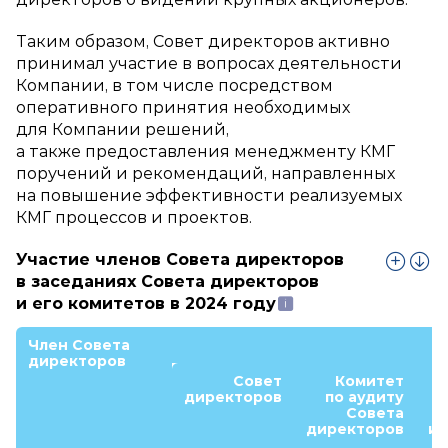
Таким образом, Совет директоров активно
принимал участие в вопросах деятельности
Компании, в том числе посредством
оперативного принятия необходимых
для Компании решений,
а также предоставления менеджменту КМГ
поручений и рекомендаций, направленных
на повышение эффективности реализуемых
КМГ процессов и проектов.
Участие членов Совета директоров
в заседаниях Совета директоров
и его комитетов в 2024 году
Член Совета
директоров
Совет
Комитет
директоров
по аудиту
Совета
директоров
и 