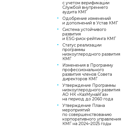
с учетом верификации
Службой внутреннего
аудита КМГ
Одобрение изменений
и дополнений в Устав КМГ
Система устойчивого
развития
и ESG‑риск‑рейтинга КМГ
Статус реализации
программы
низкоуглеродного развития
КМГ
Изменения в Программу
профессионального
развития членов Совета
директоров КМГ
Утверждение Программы
низкоуглеродного развития
АО НК «КазМунайГаз»
на период до 2060 года
Утверждение Плана
мероприятий
по совершенствованию
корпоративного управления
КМГ на 2024–2025 годы