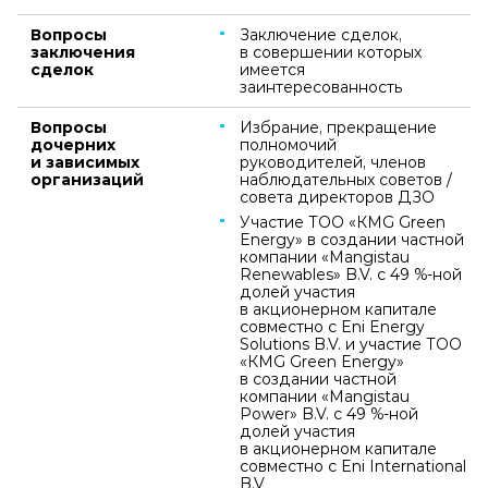
Вопросы
Заключение сделок,
заключения
в совершении которых
сделок
имеется
заинтересованность
Вопросы
Избрание, прекращение
дочерних
полномочий
и зависимых
руководителей, членов
организаций
наблюдательных советов /
совета директоров ДЗО
Участие ТОО «КМG Green
Energy» в создании частной
компании «Mangistau
Renewables» B.V. с 49 %‑ной
долей участия
в акционерном капитале
совместно с Eni Energy
Solutions B.V. и участие ТОО
«КМG Green Energy»
в создании частной
компании «Mangistau
Power» B.V. с 49 %‑ной
долей участия
в акционерном капитале
совместно с Eni International
B.V