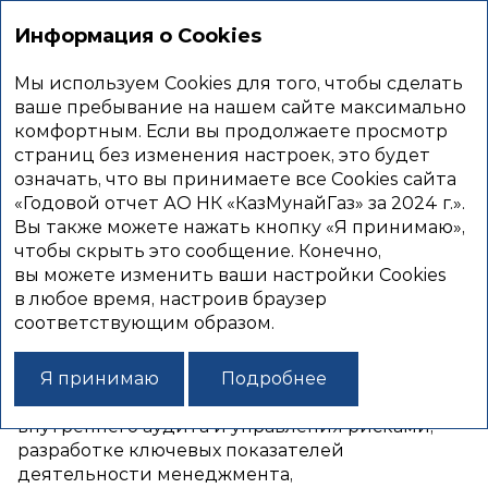
Годовой
отчет
Информация о Cookies
2024
Мы используем Cookies для того, чтобы сделать
РАБОТА СОВЕТА
ваше пребывание на нашем сайте максимально
комфортным. Если вы продолжаете просмотр
ДИРЕКТОРОВ
страниц без изменения настроек, это будет
В 2024 ГОДУ
означать, что вы принимаете все Cookies сайта
«Годовой отчет АО НК «КазМунайГаз» за 2024 г.».
Вы также можете нажать кнопку «Я принимаю»,
чтобы скрыть это сообщение. Конечно,
В 2024 году Совет директоров провел
вы можете изменить ваши настройки Cookies
26 заседаний, на которых было рассмотрено
в любое время, настроив браузер
283 вопроса. В 2024 году Совет директоров
соответствующим образом.
уделял особое внимание вопросам
обеспечения финансовой устойчивости,
Я принимаю
Подробнее
управления инвестиционными проектами
и проблематике устойчивого развития,
внутреннего аудита и управления рисками,
разработке ключевых показателей
деятельности менеджмента,