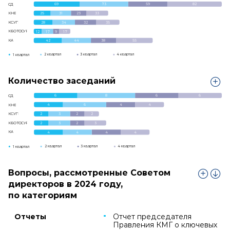
73
69
59
82
СД
25
31
23
33
КНВ
28
34
32
35
КСУП
КБОТОСУР
12
17
9
17
КА
42
44
38
55
2 квартал
3 квартал
4 квартал
1 квартал
Количество заседаний
8
6
6
6
СД
4
6
4
4
КНВ
2
3
2
2
КСУП
КБОТОСУР
2
3
2
3
КА
4
4
4
4
2 квартал
3 квартал
4 квартал
1 квартал
Вопросы, рассмотренные Советом
директоров в 2024 году,
по категориям
Отчеты
Отчет председателя
Правления КМГ о ключевых